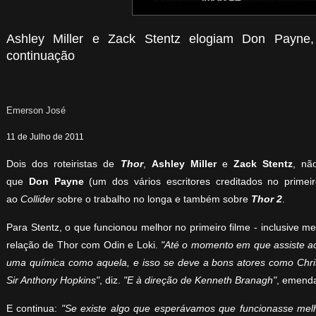
Ashley Miller e Zack Stentz elogiam Don Payne,
continuação
Emerson José
11 de Julho de 2011
Dois dos roteiristas de
Thor
,
Ashley Miller
e
Zack Stentz
, nã
que
Don Payne
(um dos vários escritores creditados no primeir
ao
Collider
sobre o trabalho no longa e também sobre
Thor 2
.
Para Stentz, o que funcionou melhor no primeiro filme - inclusive m
relação de Thor com Odin e Loki.
"Até o momento em que assiste ao
uma química como aquela, e isso se deve a bons atores como Chri
Sir Anthony Hopkins"
, diz.
"E à direção de Kenneth Branagh"
, emenda
E continua:
"Se existe algo que esperávamos que funcionasse mel