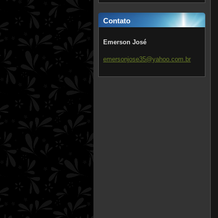
Contato
Emerson José
emersonj
ose35@ya
hoo.com.
br