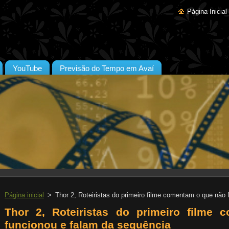
Página Inicial
YouTube
Previsão do Tempo em Avaí
Página inicial
>
Thor 2, Roteiristas do primeiro filme comentam o que não
Thor 2, Roteiristas do primeiro filme
funcionou e falam da sequência