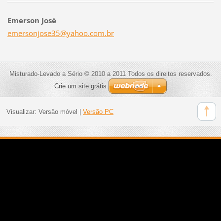
Emerson José
emersonj
ose35@ya
hoo.com.
br
Misturado-Levado a Sério © 2010 a 2011 Todos os direitos reservados.
Crie um site grátis
Visualizar:
Versão móvel
|
Versão PC