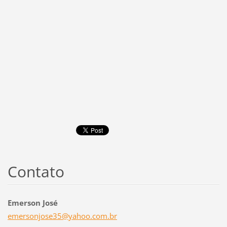
Contato
Emerson José
emersonj
ose35@ya
hoo.com.
br