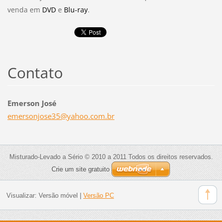
venda em
DVD
e
Blu-ray
.
Contato
Emerson José
emersonj
ose35@ya
hoo.com.
br
Misturado-Levado a Sério © 2010 a 2011 Todos os direitos reservados.
Crie um site gratuito
Visualizar:
Versão móvel
|
Versão PC